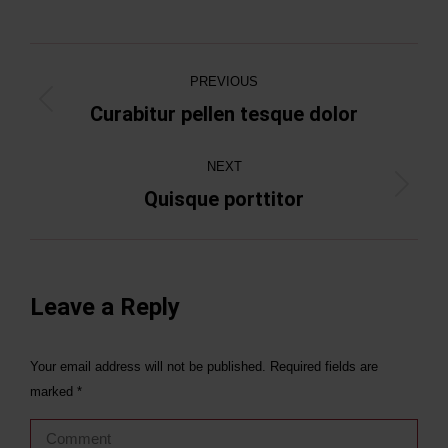
Project
PREVIOUS
navigation
Curabitur pellen tesque dolor
Previous
project:
NEXT
Quisque porttitor
Next
project:
Leave a Reply
Your email address will not be published. Required fields are
marked
*
Comment